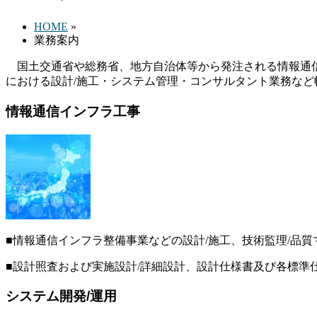
HOME
»
業務案内
国土交通省や総務省、地方自治体等から発注される情報通信
における設計/施工・システム管理・コンサルタント業務など
情報通信インフラ工事
■情報通信インフラ整備事業などの設計/施工、技術監理/品
■設計照査および実施設計/詳細設計、設計仕様書及び各標準
システム開発/運用